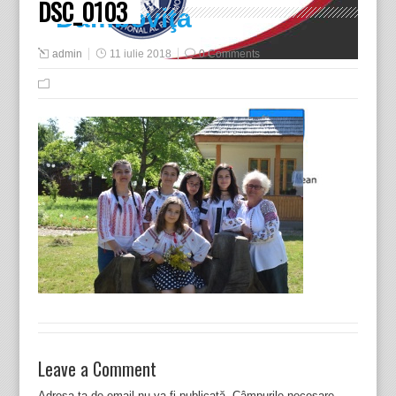
DSC_0103
Dâmboviţa
admin
11 iulie 2018
0 Comments
Leave a Comment
Adresa ta de email nu va fi publicată.
Câmpurile necesare