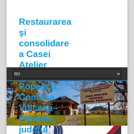
Restaurarea
şi
consolidare
a Casei
Atelier
Gabriel
Popescu,
Comuna
Vulcana–
Pandele,
judeţul