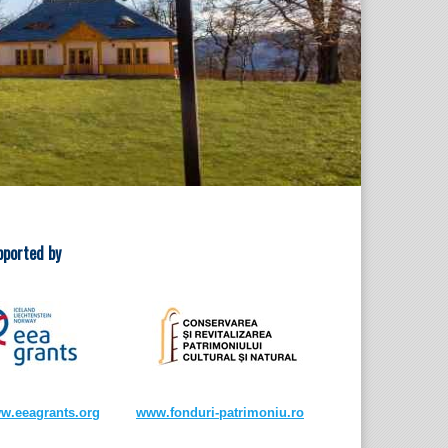
pported by
w.eeagrants.org
www.fonduri-patrimoniu.ro