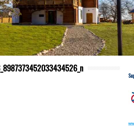
_8987373452033434526_n
Su
ww