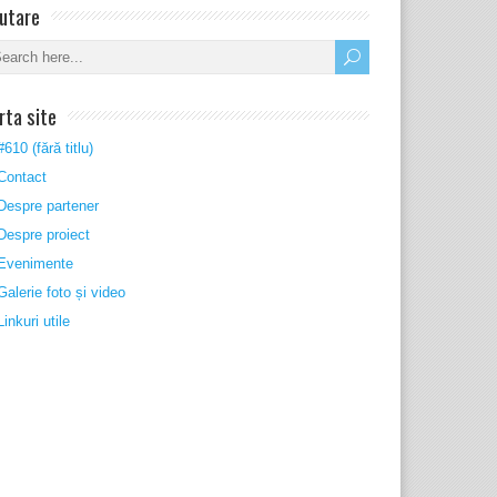
utare
rta site
#610 (fără titlu)
Contact
Despre partener
Despre proiect
Evenimente
Galerie foto și video
Linkuri utile