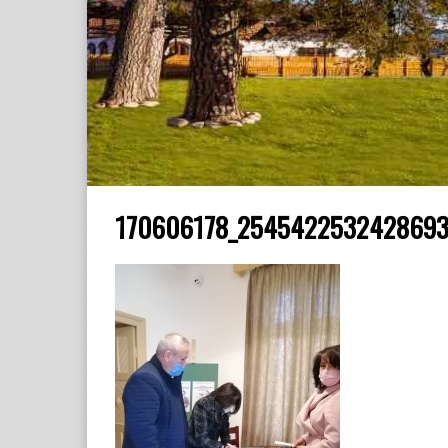
170606178_2545422532428693