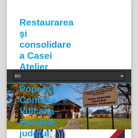
Restaurarea
şi
consolidare
a Casei
Atelier
Gabriel
Popescu,
Comuna
Vulcana–
Pandele,
judeţul