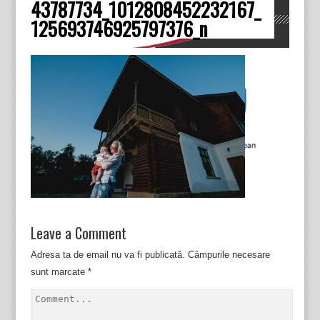
43787734_1012808452232167_
Dâmboviţa
125693746925797376_n
Leave a Comment
Adresa ta de email nu va fi publicată.
Câmpurile necesare
sunt marcate
*