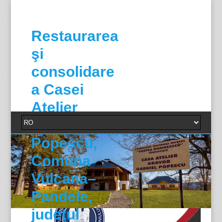
Restaurarea
şi
consolidare
a Casei
Atelier
Gabriel
Popescu,
Comuna
Vulcana–
Pandele,
judeţul