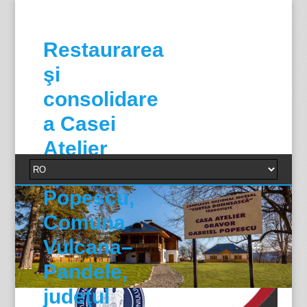
Restaurarea
şi
consolidare
a Casei
Atelier
Gabriel
Popescu,
Comuna
Vulcana–
Pandele,
judeţul