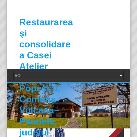
Restaurarea
şi
consolidare
a Casei
Atelier
Gabriel
Popescu,
Comuna
Vulcana–
Pandele,
judeţul