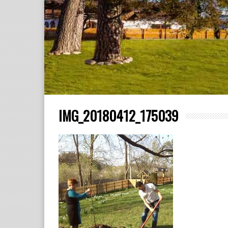
IMG_20180412_175039