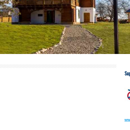
Su
ww