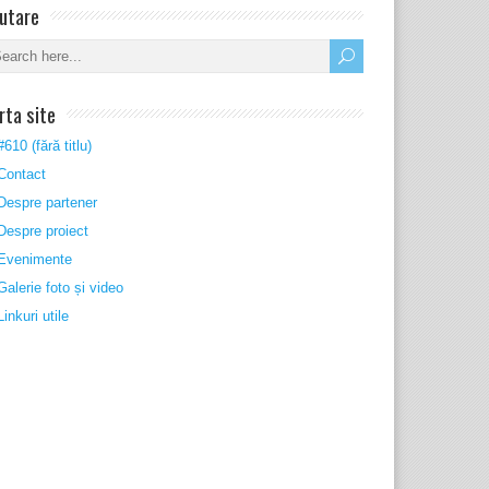
utare
rta site
#610 (fără titlu)
Contact
Despre partener
Despre proiect
Evenimente
Galerie foto și video
Linkuri utile