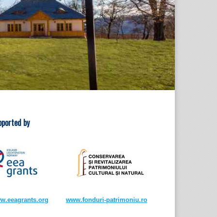
pported by
w.eeagrants.org
www.fonduri-patrimoniu.ro