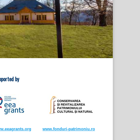
pported by
w.eeagrants.org
www.fonduri-patrimoniu.ro