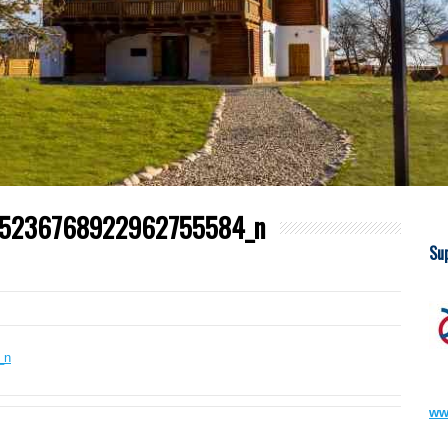
5236768922962755584_n
Su
ww