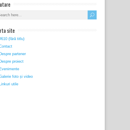
utare
rta site
#610 (fără titlu)
Contact
Despre partener
Despre proiect
Evenimente
Galerie foto și video
Linkuri utile