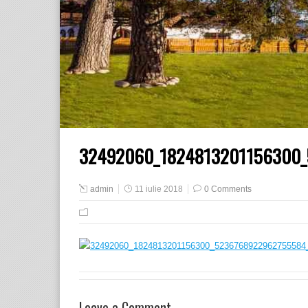
32492060_1824813201156300_
admin
11 iulie 2018
0 Comments
Leave a Comment