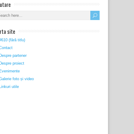
utare
rta site
#610 (fără titlu)
Contact
Despre partener
Despre proiect
Evenimente
Galerie foto și video
Linkuri utile