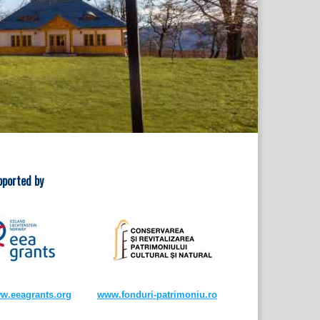
pported by
w.eeagrants.org
www.fonduri-patrimoniu.ro