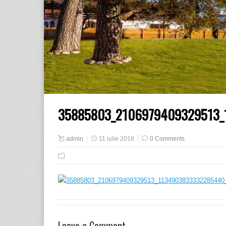
35885803_2106979409329513_
admin
11 iulie 2018
0 Comments
Leave a Comment