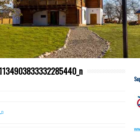
1134903833332285440_n
Su
ww