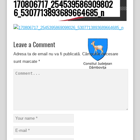
170806717_254539586909802
Dâmboviţa
6_5307713893689664685_n
Leave a Comment
Adresa ta de email nu va fi publicată.
Câmpurile necesare
sunt marcate
*