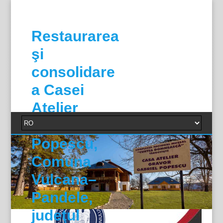
Restaurarea
şi
consolidare
a Casei
Atelier
Gabriel
Popescu,
Comuna
Vulcana–
Pandele,
judeţul