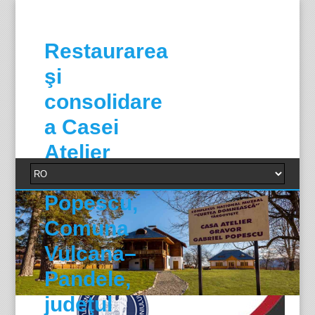
Restaurarea
şi
consolidare
a Casei
Atelier
Gabriel
Popescu,
Comuna
Vulcana–
Pandele,
judeţul