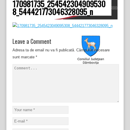
170981735_254542304909530
Dâmboviţa
8_544421773046328095_n
Leave a Comment
Adresa ta de email nu va fi publicată.
Câmpurile necesare
sunt marcate
*