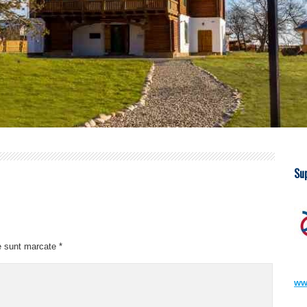
Su
e sunt marcate
*
ww