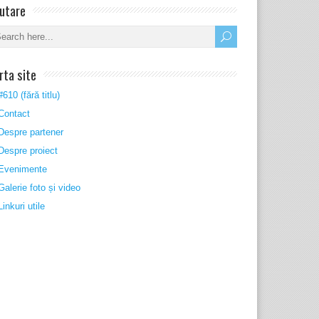
utare
rta site
#610 (fără titlu)
Contact
Despre partener
Despre proiect
Evenimente
Galerie foto și video
Linkuri utile