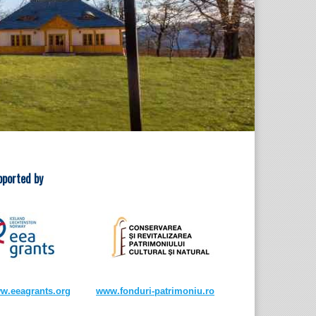
pported by
w.eeagrants.org
www.fonduri-patrimoniu.ro