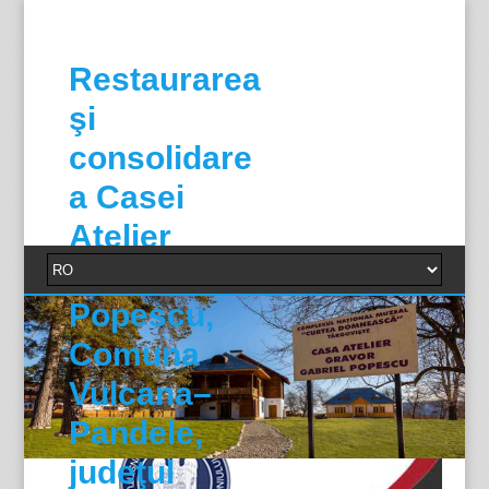
Restaurarea
şi
consolidare
a Casei
Atelier
Gabriel
Popescu,
Comuna
Vulcana–
Pandele,
judeţul