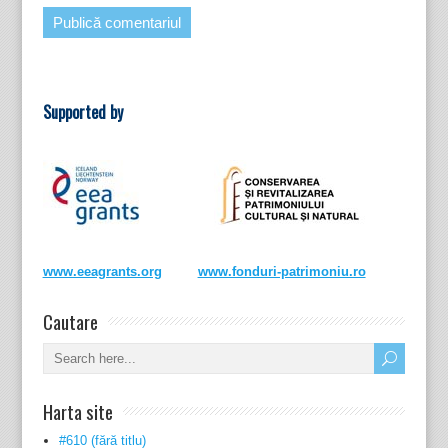
Supported by
www.eeagrants.org
www.fonduri-patrimoniu.ro
Cautare
Harta site
#610 (fără titlu)