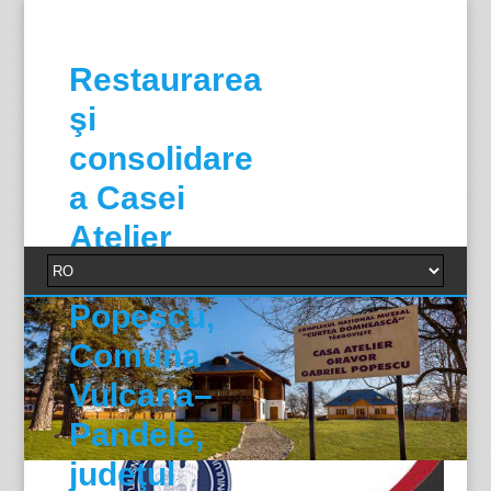
Restaurarea
şi
consolidare
a Casei
Atelier
Gabriel
Popescu,
Comuna
Vulcana–
Pandele,
judeţul