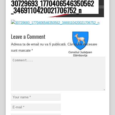
30729693_1770406546350562
Dâmboviţa
_3469110420021706752_n
Leave a Comment
Adresa ta de email nu va fi publicată.
Câmpurile necesare
sunt marcate
*