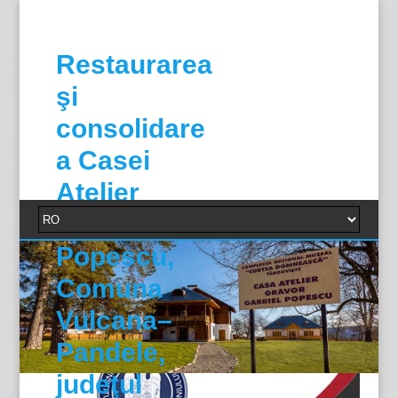
Restaurarea
şi
consolidare
a Casei
Atelier
Gabriel
Popescu,
Comuna
Vulcana–
Pandele,
judeţul