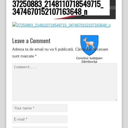
37250883_2148110718549715_
Dâmboviţa
3474670152107163648_n
Leave a Comment
Adresa ta de email nu va fi publicată.
Câmpurile necesare
sunt marcate
*