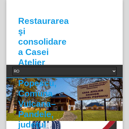
Restaurarea
şi
consolidare
a Casei
Atelier
Gabriel
Popescu,
Comuna
Vulcana–
Pandele,
judeţul