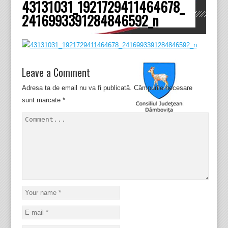
43131031_1921729411464678_
Dâmboviţa
2416993391284846592_n
Leave a Comment
Adresa ta de email nu va fi publicată.
Câmpurile necesare
sunt marcate
*