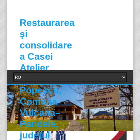
Restaurarea
şi
consolidare
a Casei
Atelier
Gabriel
Popescu,
Comuna
Vulcana–
Pandele,
judeţul