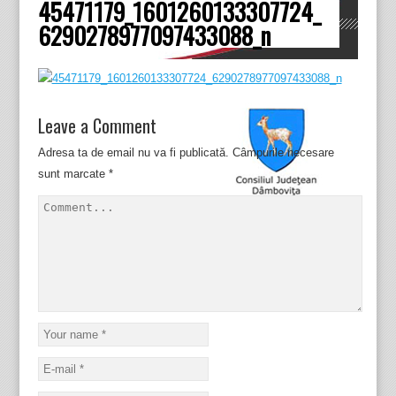
45471179_1601260133307724_
Dâmboviţa
6290278977097433088_n
Leave a Comment
Adresa ta de email nu va fi publicată.
Câmpurile necesare
sunt marcate
*