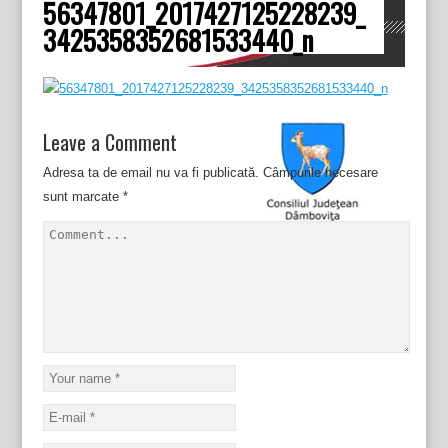
56347801_2017427125228239_
Dâmboviţa
3425358352681533440_n
Leave a Comment
Adresa ta de email nu va fi publicată.
Câmpurile necesare
sunt marcate
*