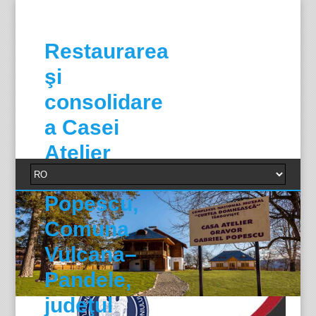
Restaurarea
şi
consolidare
a Casei
Atelier
Gabriel
Popescu,
Comuna
Vulcana–
Pandele,
judeţul