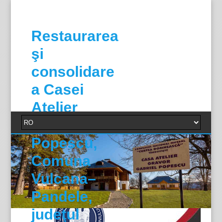
Restaurarea
şi
consolidare
a Casei
Atelier
Gabriel
Popescu,
Comuna
Vulcana–
Pandele,
judeţul