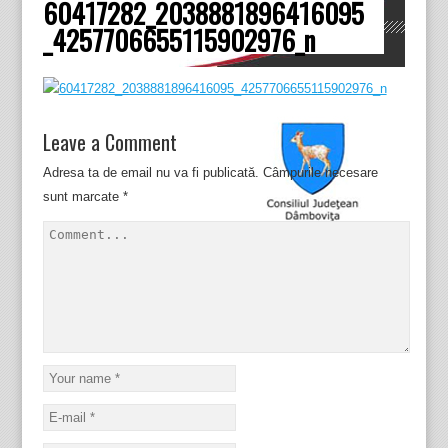
60417282_2038881896416095
Dâmboviţa
_4257706655115902976_n
Leave a Comment
Adresa ta de email nu va fi publicată.
Câmpurile necesare
sunt marcate
*