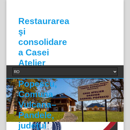
Restaurarea
şi
consolidare
a Casei
Atelier
Gabriel
Popescu,
Comuna
Vulcana–
Pandele,
judeţul