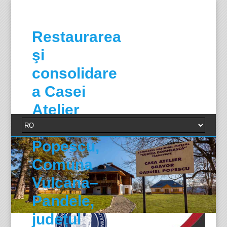
Restaurarea
şi
consolidare
a Casei
Atelier
Gabriel
Popescu,
Comuna
Vulcana–
Pandele,
judeţul