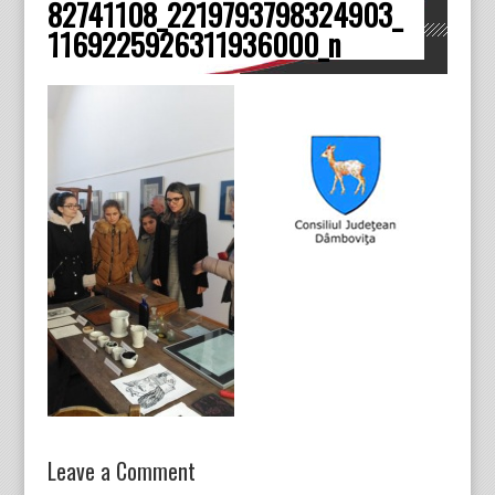
82741108_2219793798324903_
Dâmboviţa
1169225926311936000_n
Leave a Comment