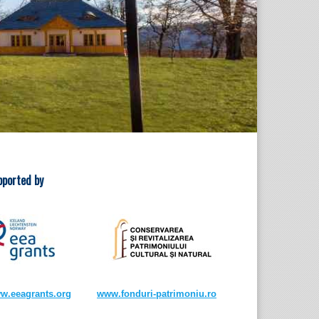
pported by
w.eeagrants.org
www.fonduri-patrimoniu.ro