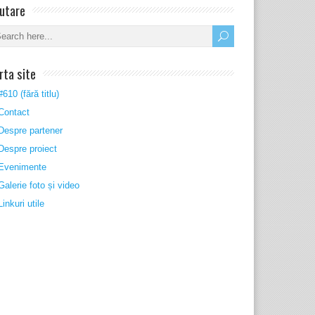
utare
rta site
#610 (fără titlu)
Contact
Despre partener
Despre proiect
Evenimente
Galerie foto și video
Linkuri utile