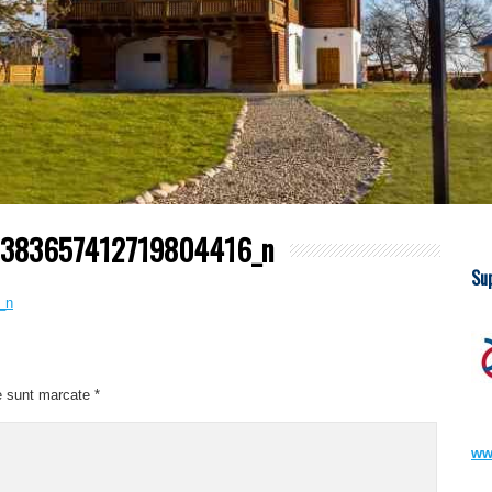
1383657412719804416_n
Su
e sunt marcate
*
ww