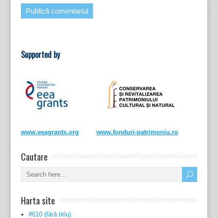
Supported by
www.eeagrants.org
www.fonduri-patrimoniu.ro
Cautare
Harta site
#610 (fără titlu)