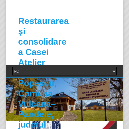
Restaurarea
şi
consolidare
a Casei
Atelier
Gabriel
Popescu,
Comuna
Vulcana–
Pandele,
judeţul