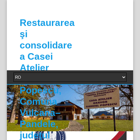
Restaurarea
şi
consolidare
a Casei
Atelier
Gabriel
Popescu,
Comuna
Vulcana–
Pandele,
judeţul