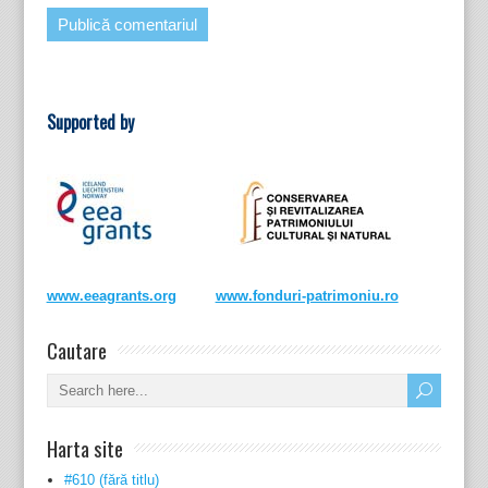
Supported by
www.eeagrants.org
www.fonduri-patrimoniu.ro
Cautare
Harta site
#610 (fără titlu)