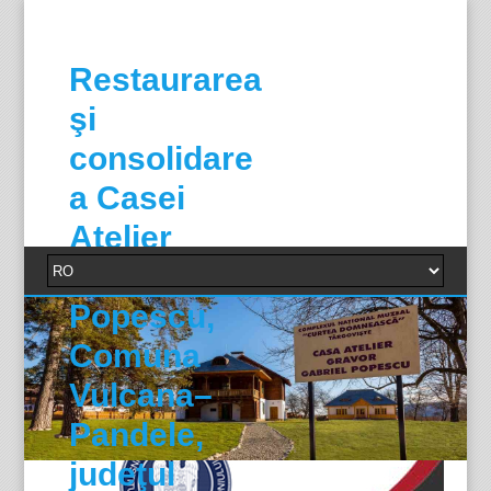
Restaurarea
şi
consolidare
a Casei
Atelier
Gabriel
Popescu,
Comuna
Vulcana–
Pandele,
judeţul