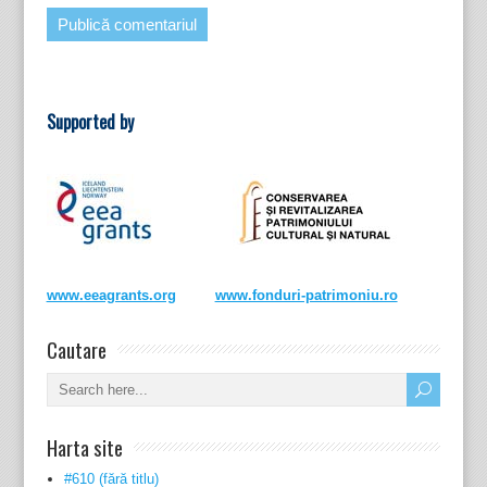
Supported by
www.eeagrants.org
www.fonduri-patrimoniu.ro
Cautare
Harta site
#610 (fără titlu)