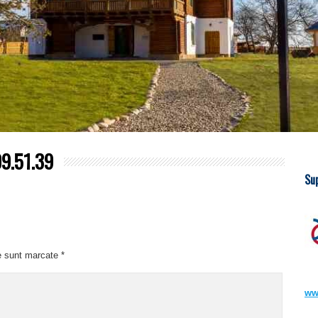
9.51.39
Su
e sunt marcate
*
ww