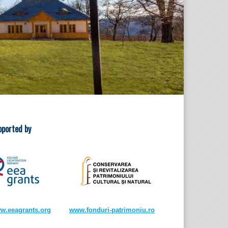
pported by
w.eeagrants.org
www.fonduri-patrimoniu.ro