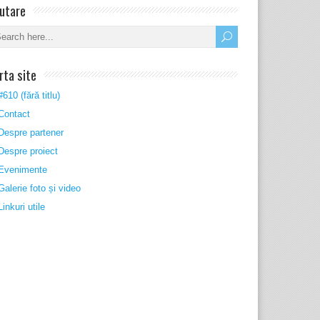
utare
rta site
#610 (fără titlu)
Contact
Despre partener
Despre proiect
Evenimente
Galerie foto și video
Linkuri utile