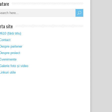
utare
rta site
#610 (fără titlu)
Contact
Despre partener
Despre proiect
Evenimente
Galerie foto și video
Linkuri utile