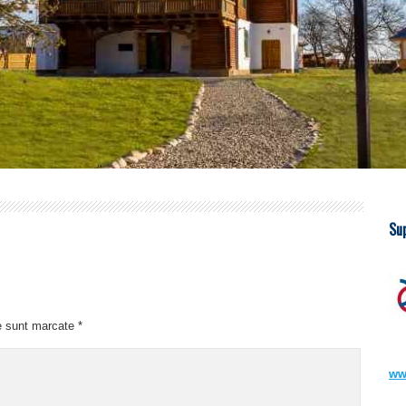
Su
e sunt marcate
*
ww