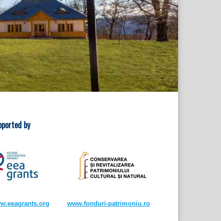
pported by
w.eeagrants.org
www.fonduri-patrimoniu.ro